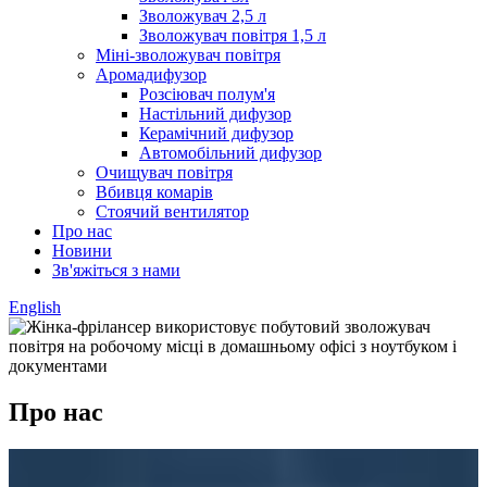
Зволожувач 2,5 л
Зволожувач повітря 1,5 л
Міні-зволожувач повітря
Аромадифузор
Розсіювач полум'я
Настільний дифузор
Керамічний дифузор
Автомобільний дифузор
Очищувач повітря
Вбивця комарів
Стоячий вентилятор
Про нас
Новини
Зв'яжіться з нами
English
Про нас