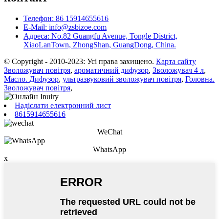
Телефон: 86 15914655616
E-Mail: info@zsbizoe.com
Адреса: No.82 Guangfu Avenue, Tongle District,
XiaoLanTown, ZhongShan, GuangDong, China.
© Copyright - 2010-2023: Усі права захищено.
Карта сайту
Зволожувач повітря
,
ароматичний дифузор
,
Зволожувач 4 л
,
Масло. Дифузор
,
ультразвуковий зволожувач повітря
,
Головна.
Зволожувач повітря
,
Надіслати електронний лист
8615914655616
WeChat
WhatsApp
x