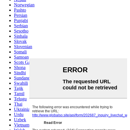
Norwegian
Pashto
Persian
Punjabi
Serbian
Sesotho
Sinhala
Slovak
Slovenian
Somali
Samoan
Scots Gaelic
Shona
Sindhi
Sundanese
Swahili
Tajik
Tamil
Telugu
Thai
Ukrainian
Urdu
Uzbek
Vietnamese