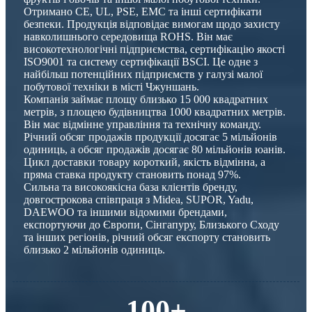
Отримано CE, UL, PSE, EMC та інші сертифікати
безпеки. Продукція відповідає вимогам щодо захисту
навколишнього середовища ROHS. Він має
високотехнологічні підприємства, сертифікацію якості
ISO9001 та систему сертифікації BSCI. Це одне з
найбільш потенційних підприємств у галузі малої
побутової техніки в місті Чжуншань.
Компанія займає площу близько 15 000 квадратних
метрів, з площею будівництва 1000 квадратних метрів.
Він має відмінне управління та технічну команду.
Річний обсяг продажів продукції досягає 5 мільйонів
одиниць, а обсяг продажів досягає 80 мільйонів юанів.
Цикл доставки товару короткий, якість відмінна, а
пряма ставка продукту становить понад 97%.
Сильна та високоякісна база клієнтів бренду,
довгострокова співпраця з Midea, SUPOR, Yadu,
DAEWOO та іншими відомими брендами,
експортуючи до Європи, Сінгапуру, Близького Сходу
та інших регіонів, річний обсяг експорту становить
близько 2 мільйонів одиниць.
100
+