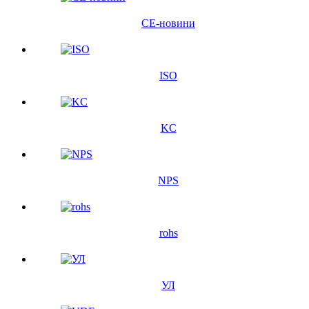
CE-новини
ISO
KC
NPS
rohs
УЛ