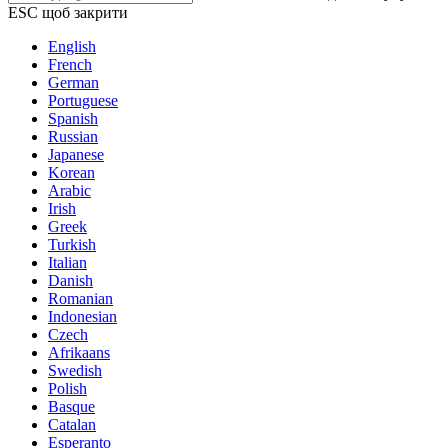
ESC щоб закрити
English
French
German
Portuguese
Spanish
Russian
Japanese
Korean
Arabic
Irish
Greek
Turkish
Italian
Danish
Romanian
Indonesian
Czech
Afrikaans
Swedish
Polish
Basque
Catalan
Esperanto