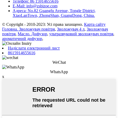
Телефон: 86 15914655616
E-Mail: info@zsbizoe.com
Адреса: No.82 Guangfu Avenue, Tongle District,
XiaoLanTown, ZhongShan, GuangDong, China.
© Copyright - 2010-2023: Усі права захищено.
Карта сайту
Головна. Зволожувач повітря
,
Зволожувач 4 л
,
Зволожувач
повітря
,
Масло. Дифузор
,
ультразвуковий зволожувач повітря
,
ароматичний дифузор
,
Надіслати електронний лист
8615914655616
WeChat
WhatsApp
x