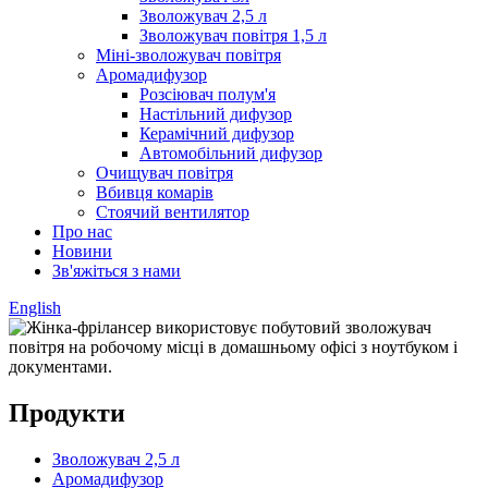
Зволожувач 2,5 л
Зволожувач повітря 1,5 л
Міні-зволожувач повітря
Аромадифузор
Розсіювач полум'я
Настільний дифузор
Керамічний дифузор
Автомобільний дифузор
Очищувач повітря
Вбивця комарів
Стоячий вентилятор
Про нас
Новини
Зв'яжіться з нами
English
Продукти
Зволожувач 2,5 л
Аромадифузор