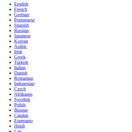
English
French
German
Portuguese
Spanish
Russian
Japanese
Korean
Arabic
Irish
Greek
Turkish
Italian
Danish
Romanian
Indonesian
Czech
Afrikaans
Swedish
Polish
Basque
Catalan
Esperanto
Hindi
Lao