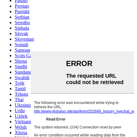
Pashto
Persian
Punjabi
Serbian
Sesotho
Sinhala
Slovak
Slovenian
Somali
Samoan
Scots Gaelic
Shona
Sindhi
Sundanese
Swahili
Tajik
Tamil
Telugu
Thai
Ukrainian
Urdu
Uzbek
Vietnamese
Welsh
Xhosa