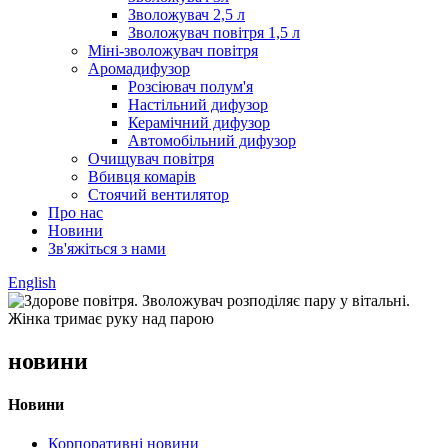
Зволожувач 2,5 л
Зволожувач повітря 1,5 л
Міні-зволожувач повітря
Аромадифузор
Розсіювач полум'я
Настільний дифузор
Керамічний дифузор
Автомобільний дифузор
Очищувач повітря
Вбивця комарів
Стоячий вентилятор
Про нас
Новини
Зв'яжіться з нами
English
новини
Новини
Корпоративні новини