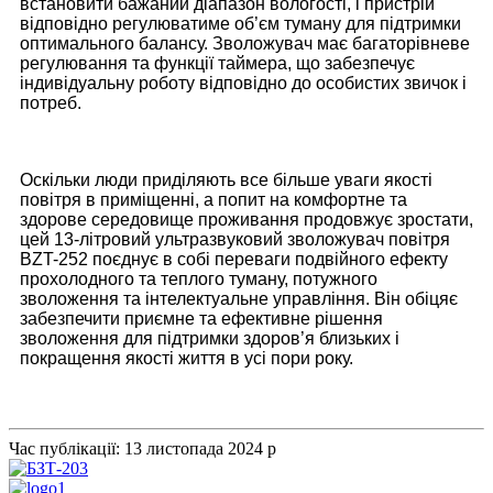
встановити бажаний діапазон вологості, і пристрій
відповідно регулюватиме об’єм туману для підтримки
оптимального балансу. Зволожувач має багаторівневе
регулювання та функції таймера, що забезпечує
індивідуальну роботу відповідно до особистих звичок і
потреб.
Оскільки люди приділяють все більше уваги якості
повітря в приміщенні, а попит на комфортне та
здорове середовище проживання продовжує зростати,
цей 13-літровий ультразвуковий зволожувач повітря
BZT-252 поєднує в собі переваги подвійного ефекту
прохолодного та теплого туману, потужного
зволоження та інтелектуальне управління. Він обіцяє
забезпечити приємне та ефективне рішення
зволоження для підтримки здоров’я близьких і
покращення якості життя в усі пори року.
Час публікації: 13 листопада 2024 р