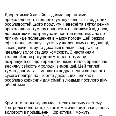
Дворежимний дизайн із двома варіантами
прохолодного та теплого туману є однією з видатних
особливостей цього продукту. Навесні та влітку режим
прохолодного туману приносить освіжаючий відтінок,
допомагаючи підтримувати повітря вологим, але не
липким - це полегшення в жарку погоду. Цей режим
ефективно зменшує сухість у щоденному середовищі,
захищаючи шкіру та дихальні шляхи, зберігаючи
ідеальну вологість для комфорту. З настанням
холодної пори року режим теплого туману
покращується, щоб принести ніжне тепло, приносячи
весняну свіжість у холодні зимові дні. Цей теплий
туман допомагає зменшити подразнення холодного
сухого повітря на шкірі та дихальних шляхах і
особливо корисний для сімей з людьми похилого віку
або дітьми.
Крім того, зволожувач має інтелектуальну систему
контролю вологості, яка автоматично визначає рівень
вологості в приміщенні. Користувачі можуть