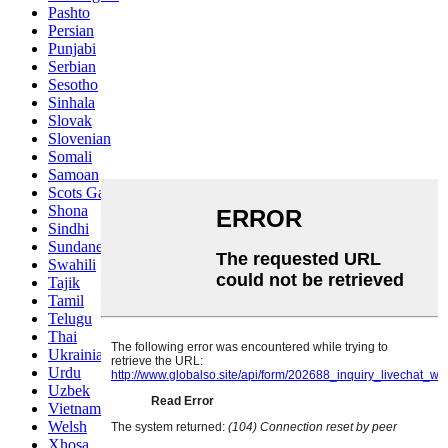
Pashto
Persian
Punjabi
Serbian
Sesotho
Sinhala
Slovak
Slovenian
Somali
Samoan
Scots Gaelic
Shona
Sindhi
Sundanese
Swahili
Tajik
Tamil
Telugu
Thai
Ukrainian
Urdu
Uzbek
Vietnamese
Welsh
Xhosa