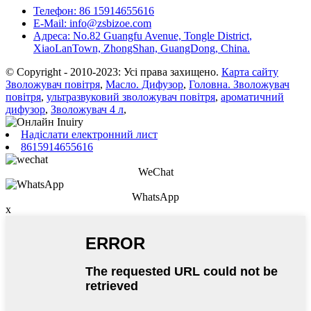
Телефон: 86 15914655616
E-Mail: info@zsbizoe.com
Адреса: No.82 Guangfu Avenue, Tongle District,
XiaoLanTown, ZhongShan, GuangDong, China.
© Copyright - 2010-2023: Усі права захищено.
Карта сайту
Зволожувач повітря
,
Масло. Дифузор
,
Головна. Зволожувач
повітря
,
ультразвуковий зволожувач повітря
,
ароматичний
дифузор
,
Зволожувач 4 л
,
Надіслати електронний лист
8615914655616
WeChat
WhatsApp
x